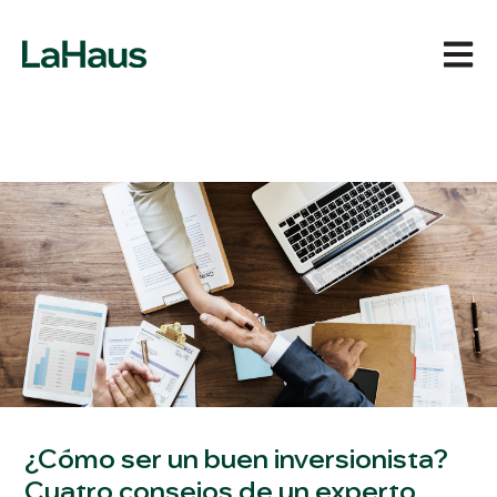
Abrir 
¿Cómo ser un buen inversionista?
Cuatro consejos de un experto