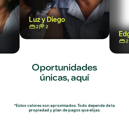
Luz y Diego
2
2
Ed
2
Oportunidades
únicas, aquí
*Estos valores son aproximados. Todo depende de la
propiedad y plan de pagos que elijas.