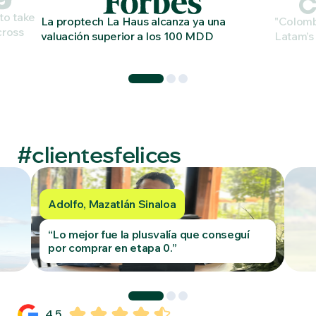
 to take
La proptech La Haus alcanza ya una
"Colomb
cross
valuación superior a los 100 MDD
Latam’s 
#clientesfelices
Adolfo, Mazatlán Sinaloa
“Lo mejor fue la plusvalía que conseguí
por comprar en etapa 0.”
4.5