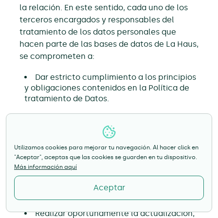
la relación. En este sentido, cada uno de los
terceros encargados y responsables del
tratamiento de los datos personales que
hacen parte de las bases de datos de La Haus,
se comprometen a:
Dar estricto cumplimiento a los principios
y obligaciones contenidos en la Política de
tratamiento de Datos.
Cumplir con el marco normativo
aplicable en materia de protección de
datos.
Utilizamos cookies para mejorar tu navegación. Al hacer click en
"Aceptar", aceptas que las cookies se guarden en tu dispositivo.
Conservar los datos personales bajo las
Más información aquí
condiciones de seguridad necesarias para
impedir su adulteración, pérdida, consulta,
Aceptar
uso o acceso no autorizado o fraudulento.
Realizar oportunamente la actualización,