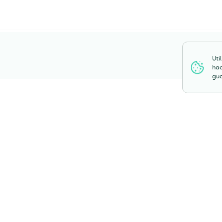
Uti
hac
gua