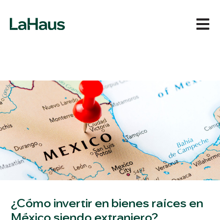
Abrir 
¿Cómo invertir en bienes raíces en
México siendo extranjero?