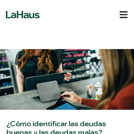
Abrir 
¿Cómo identificar las deudas
buenas y las deudas malas?