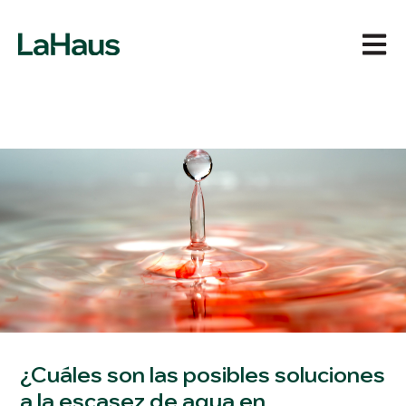
Abrir 
¿Cuáles son las posibles soluciones
a la escasez de agua en