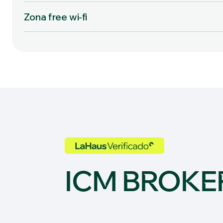
Zona free wi-fi
ICM BROKER