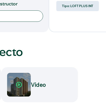
nstructor
Tipo: LOFT PLUS INT
yecto
Video