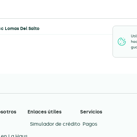
cc Lomas Del Salto
Uti
hac
gua
osotros
Enlaces útiles
Servicios
Simulador de crédito
Pagos
 en La Haus