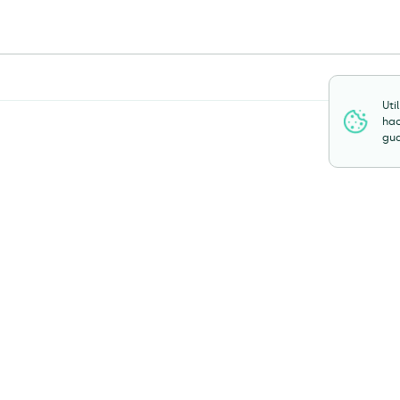
Uti
hac
gua