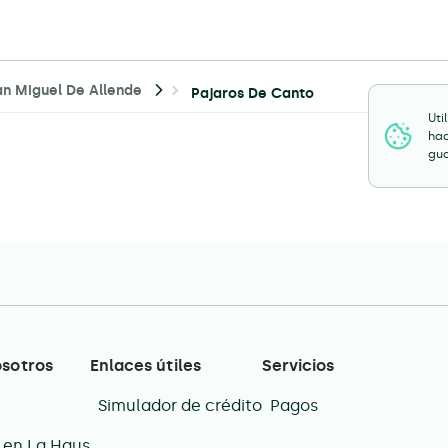
an Miguel De Allende
Pajaros De Canto
Uti
hac
gua
osotros
Enlaces útiles
Servicios
Simulador de crédito
Pagos
 en La Haus