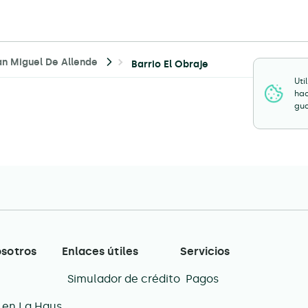
an Miguel De Allende
Barrio El Obraje
Uti
hac
gua
osotros
Enlaces útiles
Servicios
Simulador de crédito
Pagos
 en La Haus