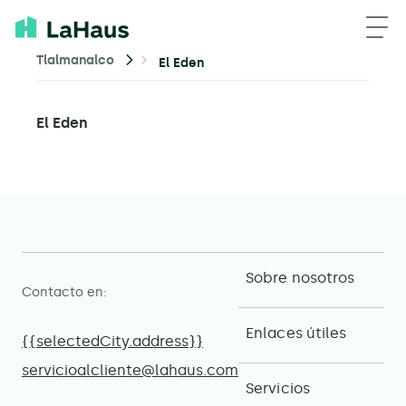
Tlalmanalco
El Eden
El Eden
Sobre nosotros
Contacto en:
Enlaces útiles
{{selectedCity.address}}
servicioalcliente@lahaus.com
Servicios