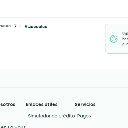
yucan
Atzacoalco
Uti
hac
gua
osotros
Enlaces útiles
Servicios
Simulador de crédito
Pagos
 en La Haus