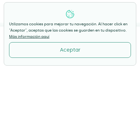
Utilizamos cookies para mejorar tu navegación. Al hacer click en
"Aceptar", aceptas que las cookies se guarden en tu dispositivo.
Más información aquí
México
Simula tu inversión con tres proyectos.
Aceptar
Ver opciones a mi medida
Contacto en:
CDMX
Sinaloa 195, Roma Nte., Cuauhtémoc Piso 2,
Cuauhtémoc, 06700 Ciudad de México, CDMX,
México
servicioalcliente@lahaus.com
Sobre nosotros