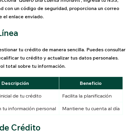
lecciona
'Quiero una cuenta Infonavit'
, ingresa tu NSS,
ad con un código de seguridad, proporciona un correo
e el enlace enviado.
Línea
estionar tu crédito de manera sencilla. Puedes consultar
alificar tu crédito y actualizar tus datos personales.
l total sobre tu información.
Descripción
Beneficio
nicial de tu crédito
Facilita la planificación
 tu información personal
Mantiene tu cuenta al día
 de Crédito